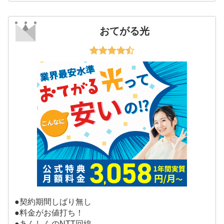
おてがる光
●契約期間しばり無し
●料金がお値打ち！
●あんしんのNTT回線