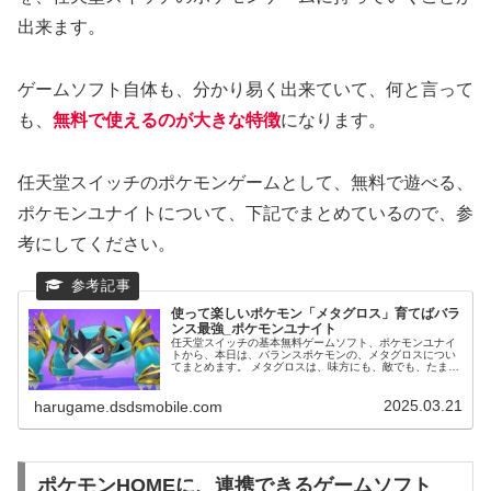
出来ます。
ゲームソフト自体も、分かり易く出来ていて、何と言って
も、
無料で使えるのが大きな特徴
になります。
任天堂スイッチのポケモンゲームとして、無料で遊べる、
ポケモンユナイトについて、下記でまとめているので、参
考にしてください。
使って楽しいポケモン「メタグロス」育てばバラ
ンス最強_ポケモンユナイト
任天堂スイッチの基本無料ゲームソフト、ポケモンユナイ
トから、本日は、バランスポケモンの、メタグロスについ
てまとめます。 メタグロスは、味方にも、敵でも、たまに
見るくらいで、使用率が、低いポケモンの一体になりま
す。 最終形態のメタグロスになるのが、レベル9 と、ずば
2025.03.21
抜けて成長が遅いポケモンですが、使っていて楽しいポケ
harugame.dsdsmobile.com
モンであることも事実です。
ポケモンHOMEに、連携できるゲームソフト