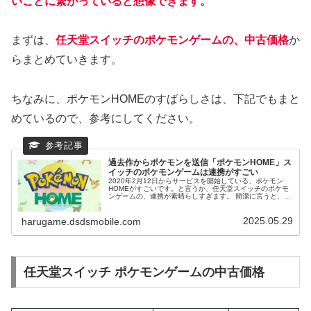
いことに繋がって
いると
想像
できます
。
まずは、
任天堂スイッチのポケモンゲームの、中古価格
か
らまとめていきます。
ちなみに、ポケモンHOMEのすばらしさは、下記でもまと
めているので、参考にしてください。
過去作からポケモンを送信「ポケモンHOME」ス
イッチのポケモンゲームは連携がすごい
2020年2月12日からサービスを開始している、ポケモン
HOMEがすごいです。と言うか、任天堂スイッチのポケモ
ンゲームの、連携が素晴らしすぎます。 簡潔に言うと、過
去作のゲームで捕まえたポケモンを、ホケモンHOMEを介
して、最新作ゲームに持ち込むことが出来ます。 伝説ポケ
2025.05.29
モンなど、レアなポケモンを、過去作から送信できるの
harugame.dsdsmobile.com
で、愛着のあるポケモンも、最新作ベームに、持ってこれ
るかもしれません。
任天堂スイッチ ポケモンゲームの中古価格