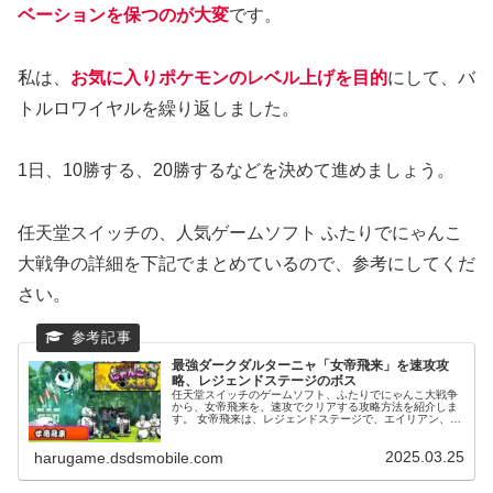
ベーションを保つのが大変
です。
私は、
お気に入りポケモンのレベル上げを目的
にして、バ
トルロワイヤルを繰り返しました。
1日、10勝する、20勝するなどを決めて進めましょう。
任天堂スイッチの、人気ゲームソフト ふたりでにゃんこ
大戦争の詳細を下記でまとめているので、参考にしてくだ
さい。
最強ダークダルターニャ「女帝飛来」を速攻攻
略、レジェンドステージのボス
任天堂スイッチのゲームソフト、ふたりでにゃんこ大戦争
から、女帝飛来を、速攻でクリアする攻略方法を紹介しま
す。 女帝飛来は、レジェンドステージで、エイリアン、浮
き属性の森の蜜子が、ボスとして出現します。 極ムズステ
ージなので、簡単には攻略できないはずですが、最強の、
2025.03.25
影傑ダークダルターニャで、速攻クリアできます。
harugame.dsdsmobile.com