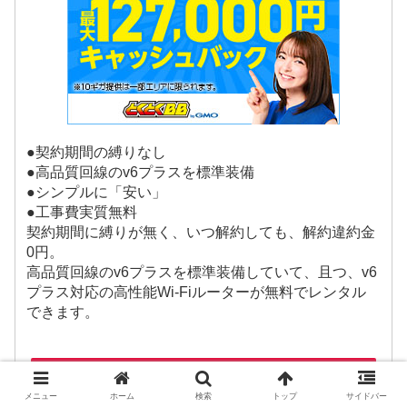
●契約期間の縛りなし
●高品質回線のv6プラスを標準装備
●シンプルに「安い」
●工事費実質無料
契約期間に縛りが無く、いつ解約しても、解約違約金
0円。
高品質回線のv6プラスを標準装備していて、且つ、v6
プラス対応の高性能Wi-Fiルーターが無料でレンタル
できます。
シンプルに安い速いGMOとくとくBB光！
メニュー
ホーム
検索
トップ
サイドバー